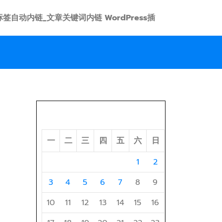
 link 标签自动内链_文章关键词内链 WordPress插
2026 年 8 月
一
二
三
四
五
六
日
1
2
3
4
5
6
7
8
9
10
11
12
13
14
15
16