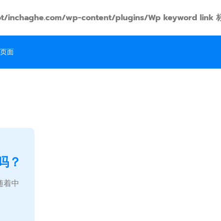
t/inchaghe.com/wp-content/plugins/Wp keyword
页面
吗？
随着中