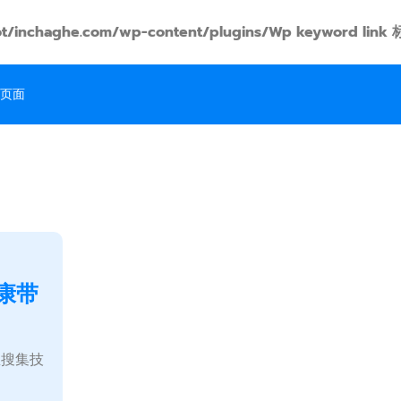
t/inchaghe.com/wp-content/plugins/Wp keyword
页面
康带
息搜集技