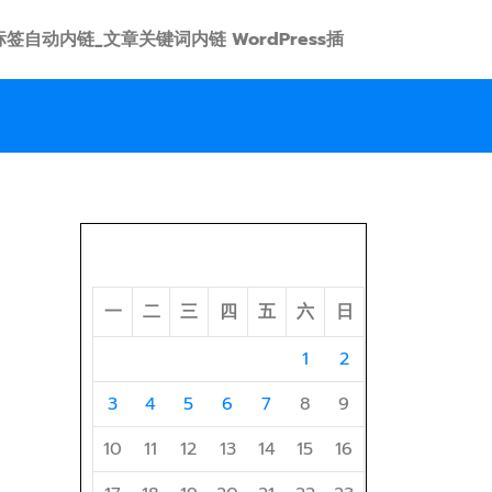
 link 标签自动内链_文章关键词内链 WordPress插
2026 年 8 月
一
二
三
四
五
六
日
1
2
3
4
5
6
7
8
9
10
11
12
13
14
15
16