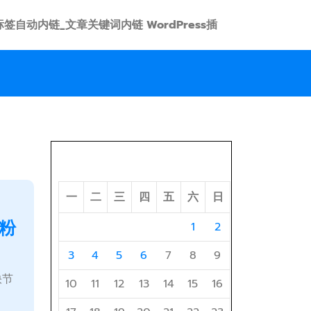
 link 标签自动内链_文章关键词内链 WordPress插
2026 年 8 月
一
二
三
四
五
六
日
粉
1
2
3
4
5
6
7
8
9
快节
10
11
12
13
14
15
16