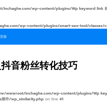
t/inchaghe.com/wp-content/plugins/Wp keyword
he.com/wp-content/plugins/smart-seo-tool/classes/c
页面
_抖音粉丝转化技巧
w/wwwroot/inchaghe.com/wp-content/plugins/Wp ke
/wp_similarity.php
on line
41