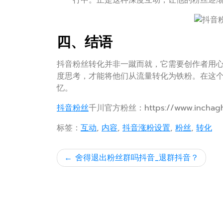
行中。正是这种深度互动，让他的粉丝逐
四、结语
抖音粉丝转化并非一蹴而就，它需要创作者用
度思考，才能将他们从流量转化为铁粉。在这
忆。
抖音粉丝
千川官方粉丝：https://www.inchaghe
标签：
互动
,
内容
,
抖音涨粉设置
,
粉丝
,
转化
文
舍得退出粉丝群吗抖音_退群抖音？
章
导
航