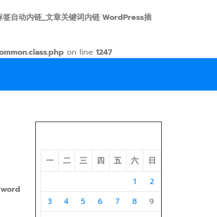
 link 标签自动内链_文章关键词内链 WordPress插
ommon.class.php
on line
1247
2026 年 8 月
一
二
三
四
五
六
日
1
2
yword
3
4
5
6
7
8
9