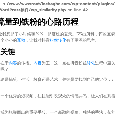
" in
/www/wwwroot/inchaghe.com/wp-content/plugins
Press插件/wp_similarity.php
on line
42
流量到铁粉的心路历程
让我想起了小时候和爷爷一起度过的夏天。”不出所料，评论区
这个小小的
互动
，让我对抖音
粉丝
转化
有了更深的思考。
是关键
心在于
内容
的传播。
内容
为王，这一点在抖音粉丝
转化
过程中至
鸣呢？
无论是搞笑、生活、教育还是艺术，关键是要找到自己的定位，
。一个优秀的短视频，往往能引发观众的情感共鸣，让人们在观
意成为脱颖而出的重要手段。一个新颖的视角、独特的手法，都