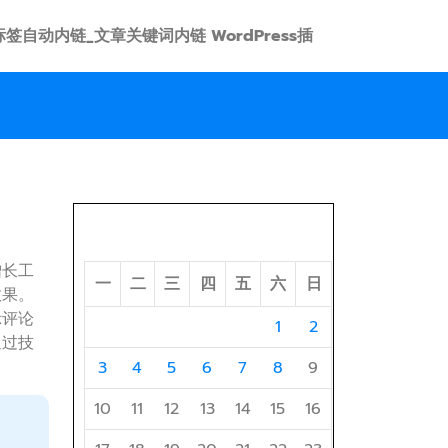
 link 标签自动内链_文章关键词内链 WordPress插
2026 年 8 月
增长工
一
二
三
四
五
六
日
效果。
示评论
1
2
通过技
3
4
5
6
7
8
9
10
11
12
13
14
15
16