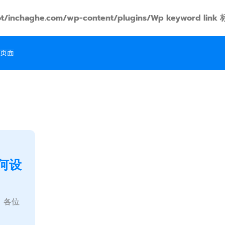
t/inchaghe.com/wp-content/plugins/Wp keyword
页面
何设
，各位