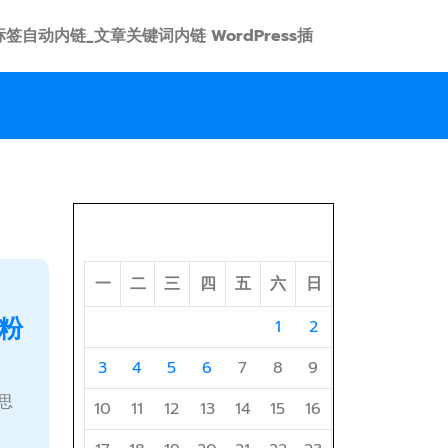
 link 标签自动内链_文章关键词内链 WordPress插
2026 年 8 月
一
二
三
四
五
六
日
粉
1
2
3
4
5
6
7
8
9
思
10
11
12
13
14
15
16