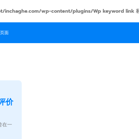
t/inchaghe.com/wp-content/plugins/Wp keyword
页面
评价
曾在一