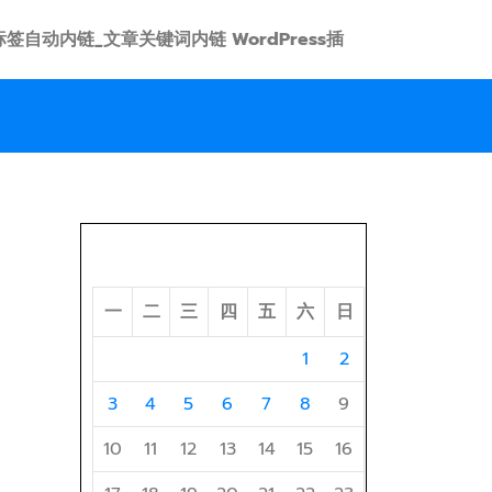
 link 标签自动内链_文章关键词内链 WordPress插
2026 年 8 月
一
二
三
四
五
六
日
1
2
3
4
5
6
7
8
9
10
11
12
13
14
15
16