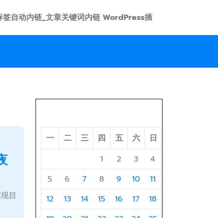
 link 标签自动内链_文章关键词内链 WordPress插
2025 年 5 月
一
二
三
四
五
六
日
夜
1
2
3
4
5
6
7
8
9
10
11
实现目
12
13
14
15
16
17
18