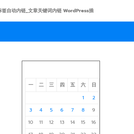
 link 标签自动内链_文章关键词内链 WordPress插
2026 年 8 月
一
二
三
四
五
六
日
1
2
3
4
5
6
7
8
9
10
11
12
13
14
15
16