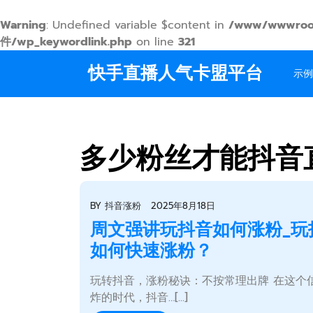
Warning
: Undefined variable $content in
/www/wwwroo
件/wp_keywordlink.php
on line
321
Skip
快手直播人气卡盟平台
to
示例
content
多少粉丝才能抖音
BY
抖音涨粉
2025年8月18日
周文强讲玩抖音如何涨粉_玩
如何快速涨粉？
玩转抖音，涨粉秘诀：不按常理出牌 在这个
炸的时代，抖音…[...]