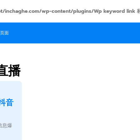
t/inchaghe.com/wp-content/plugins/Wp keyword
页面
直播
抖音
信息爆