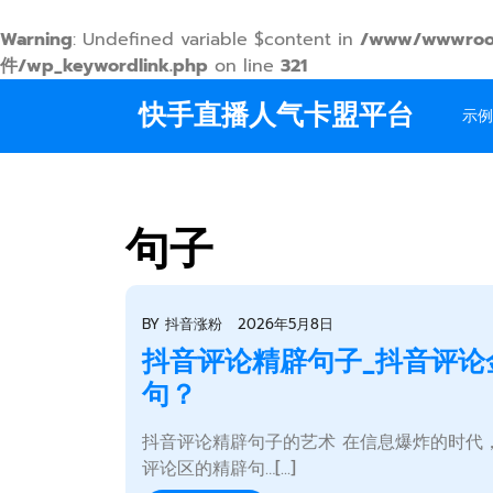
Warning
: Undefined variable $content in
/www/wwwroo
件/wp_keywordlink.php
on line
321
Skip
快手直播人气卡盟平台
to
示例
content
句子
BY
抖音涨粉
2026年5月8日
抖音评论精辟句子_抖音评论
句？
抖音评论精辟句子的艺术 在信息爆炸的时代
评论区的精辟句…[...]