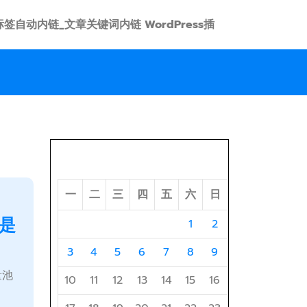
 link 标签自动内链_文章关键词内链 WordPress插
2026 年 8 月
一
二
三
四
五
六
日
是
1
2
3
4
5
6
7
8
9
量池
10
11
12
13
14
15
16