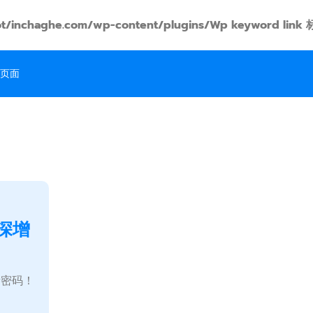
t/inchaghe.com/wp-content/plugins/Wp keyword
页面
深增
量密码！