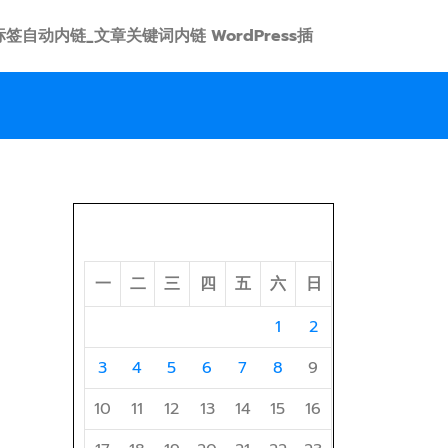
 link 标签自动内链_文章关键词内链 WordPress插
2026 年 8 月
一
二
三
四
五
六
日
1
2
3
4
5
6
7
8
9
10
11
12
13
14
15
16