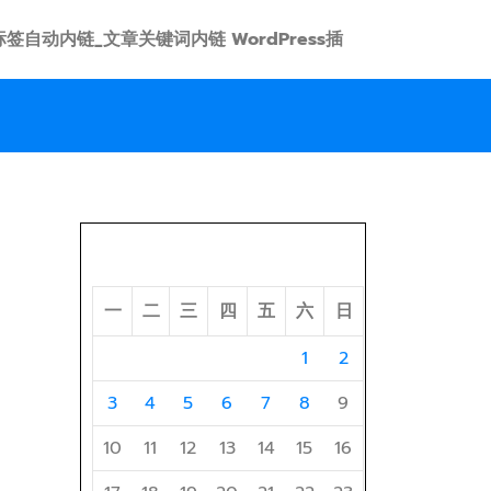
 link 标签自动内链_文章关键词内链 WordPress插
2026 年 8 月
一
二
三
四
五
六
日
1
2
3
4
5
6
7
8
9
10
11
12
13
14
15
16