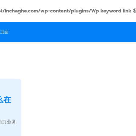
t/inchaghe.com/wp-content/plugins/Wp keyword
页面
么在
助力业务